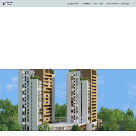
ჩვენ შესახებ
პროექტები
სერვისები
მეთოდოლოგია
კონტაქტი