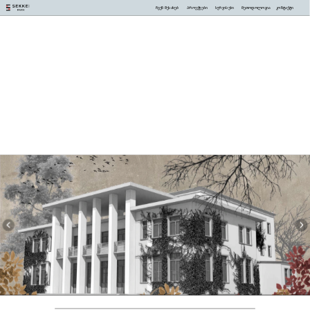
ჩვენ შესახებ
პროექტები
სერვისები
მეთოდოლოგია
კონტაქტი