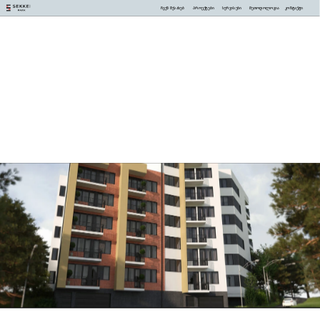
ჩვენ შესახებ
პროექტები
სერვისები
მეთოდოლოგია
კონტაქტი