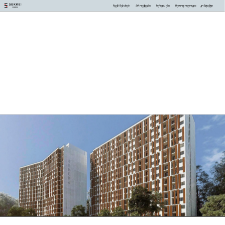
ჩვენ შესახებ
პროექტები
სერვისები
მეთოდოლოგია
კონტაქტი