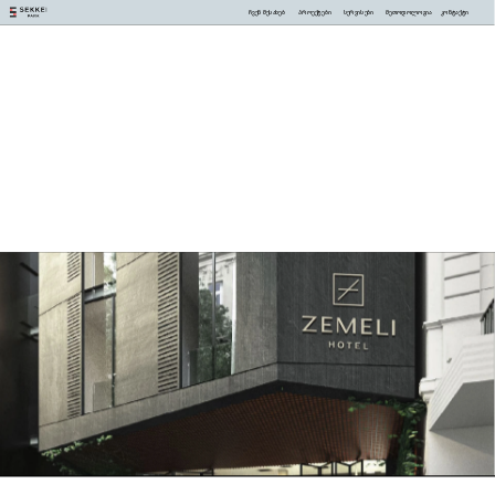
ჩვენ შესახებ
პროექტები
სერვისები
მეთოდოლოგია
კონტაქტი